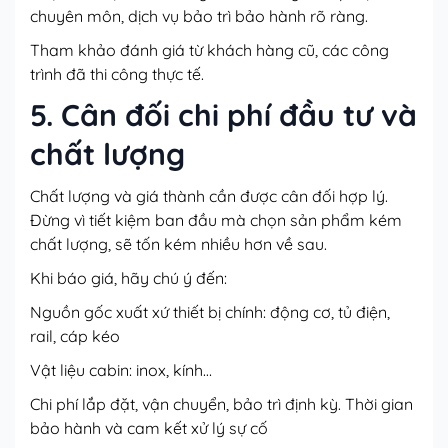
chuyên môn, dịch vụ bảo trì bảo hành rõ ràng.
Tham khảo đánh giá từ khách hàng cũ, các công
trình đã thi công thực tế.
5. Cân đối chi phí đầu tư và
chất lượng
Chất lượng và giá thành cần được cân đối hợp lý.
Đừng vì tiết kiệm ban đầu mà chọn sản phẩm kém
chất lượng, sẽ tốn kém nhiều hơn về sau.
Khi báo giá, hãy chú ý đến:
Nguồn gốc xuất xứ thiết bị chính: động cơ, tủ điện,
rail, cáp kéo
Vật liệu cabin: inox, kính…
Chi phí lắp đặt, vận chuyển, bảo trì định kỳ. Thời gian
bảo hành và cam kết xử lý sự cố