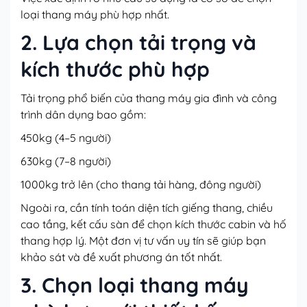
loại thang máy phù hợp nhất.
2. Lựa chọn tải trọng và
kích thước phù hợp
Tải trọng phổ biến của thang máy gia đình và công
trình dân dụng bao gồm:
450kg (4–5 người)
630kg (7–8 người)
1000kg trở lên (cho thang tải hàng, đông người)
Ngoài ra, cần tính toán diện tích giếng thang, chiều
cao tầng, kết cấu sàn để chọn kích thước cabin và hố
thang hợp lý. Một đơn vị tư vấn uy tín sẽ giúp bạn
khảo sát và đề xuất phương án tốt nhất.
3. Chọn loại thang máy