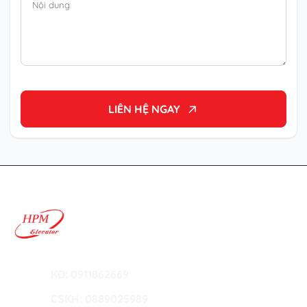
LIÊN HỆ NGAY
Hotline:
KD: 0911862669
Hotline:
CSKH: 0889025989