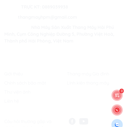
Hotline:
TRỰC KT: 0889039938
Email:
thangmayhpm@gmail.com
Trụ sở chính:
Nhà Máy Sản Xuất Thang Máy Hải Phú
Minh, Cụm Công Nghiệp Đường 5, Phường Việt Hoà,
Thành phố Hải Phòng, Việt Nam
XEM THÊM
Liên kết nhanh
Sản phẩm
Giới thiệu
Thang máy Gia đình
Chính sách bảo mật
Linh kiện thang máy
0
Thư viện ảnh
Liên hệ
Dịch vụ
Contact us
Câu hỏi thường gặp và